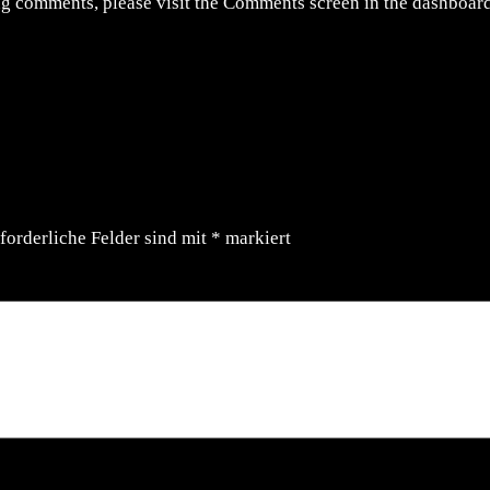
ing comments, please visit the Comments screen in the dashboard
forderliche Felder sind mit
*
markiert