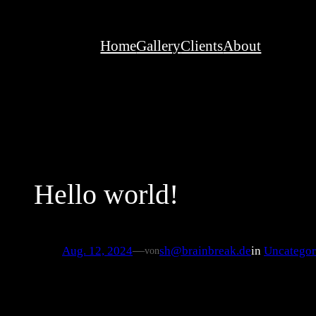
Zum
Inhalt
Home
Gallery
Clients
About
springen
Hello world!
Aug. 12, 2024
—
sh@brainbreak.de
in
Uncategor
von