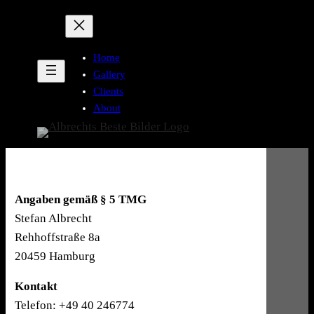
Zum
Inhalt
springen
Home
Gallery
Clients
About
Impressum
Angaben gemäß § 5 TMG
Stefan Albrecht
Rehhoffstraße 8a
20459 Hamburg
Kontakt
Telefon: +49 40 246774