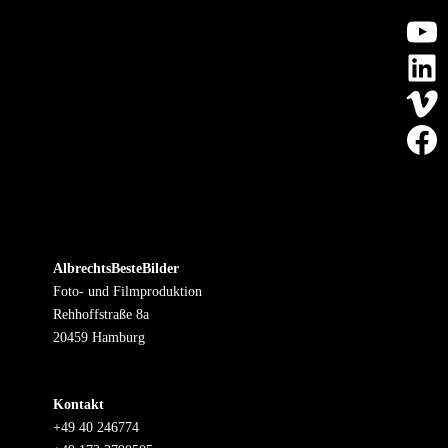
ht
Li
Vi
Fa
AlbrechtsBesteBilder
Foto- und Filmproduktion
Rehhoffstraße 8a
20459 Hamburg
Kontakt
+49 40 246774